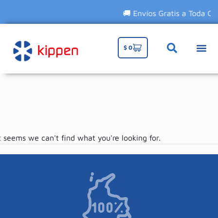
🚚 Envíos Gratis a Toda Col
$
0
TIENDA 
t seems we can't find what you're looking for.