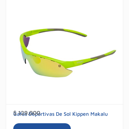
$
129.000
Gafas Deportivas De Sol Kippen Makalu