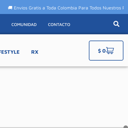
víos Gratis a Toda Colombia Para Todos Nuestros Productos
A
COMUNIDAD
CONTACTO
$
0
FESTYLE
RX