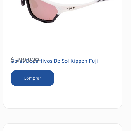
$
299.000
Gafas Deportivas De Sol Kippen Fuji
Comprar