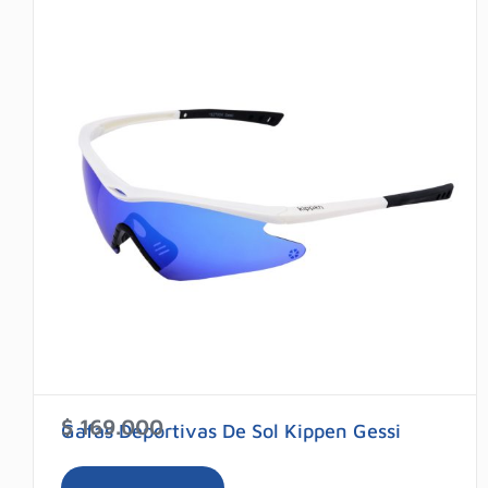
$
169.000
Gafas Deportivas De Sol Kippen Gessi