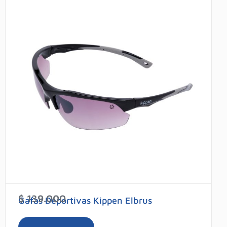
$
139.000
Gafas Deportivas Kippen Elbrus