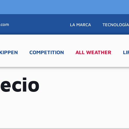
🚚 En
.com
LA MARCA
TECNOLOGÍ
KIPPEN
COMPETITION
ALL WEATHER
LI
recio