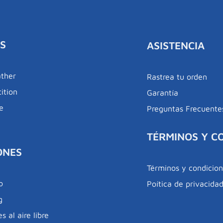
S
ASISTENCIA
ather
Rastrea tu orden
ition
Garantía
le
Preguntas Frecuente
s
TÉRMINOS Y C
ONES
Términos y condicio
o
Poítica de privacida
g
s al aire libre