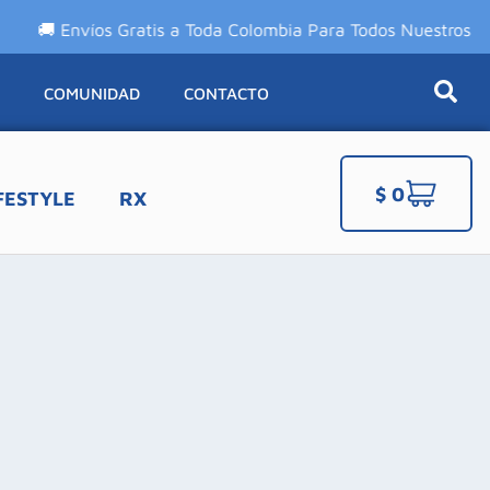
 Envíos Gratis a Toda Colombia Para Todos Nuestros Product
A
COMUNIDAD
CONTACTO
$
0
FESTYLE
RX