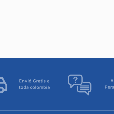
A
Envió Gratis a
Pers
toda colombia