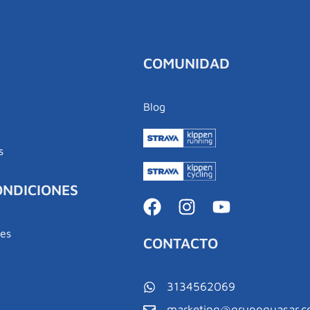
COMUNIDAD
Blog
s
ONDICIONES
nes
CONTACTO
d
3134562069
marketing@grupoquasar.