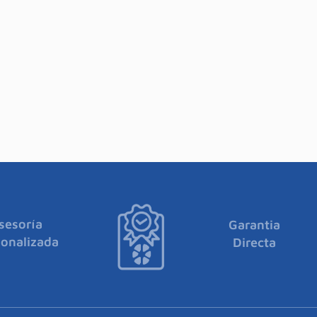
sesoría
Garantia
onalizada
Directa